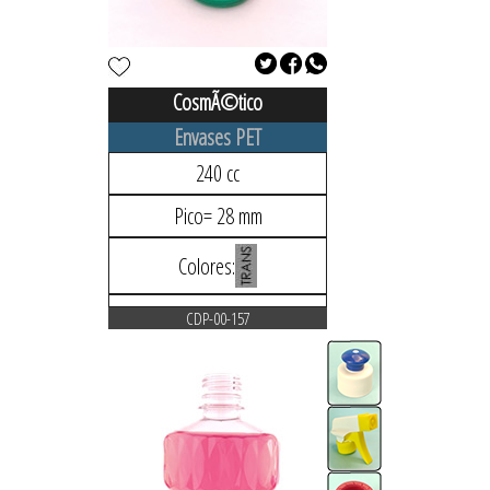
CosmÃ©tico
Envases PET
240 cc
Pico= 28 mm
Colores:
CDP-00-157