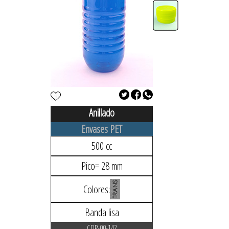
Anillado
Envases PET
500 cc
Pico= 28 mm
Colores:
Banda lisa
CDP-00-142