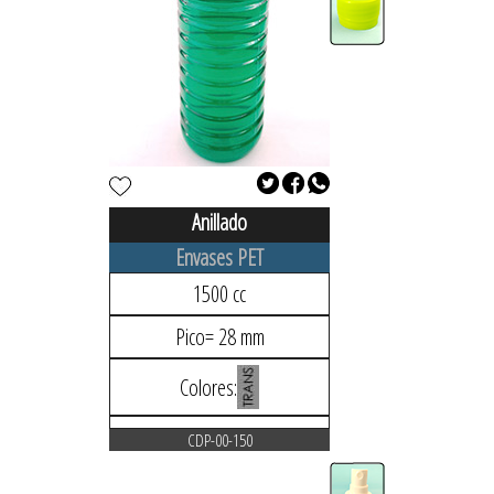
Anillado
Envases PET
1500 cc
Pico= 28 mm
Colores:
CDP-00-150