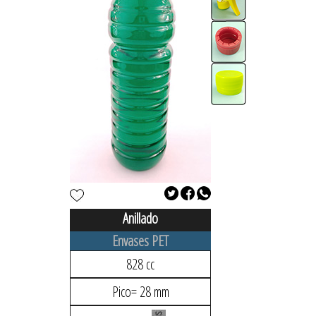
Anillado
Envases PET
828 cc
Pico= 28 mm