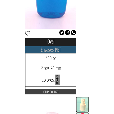
Oval
Envases PET
400 cc
Pico= 24 mm
Colores:
CDP-00-160