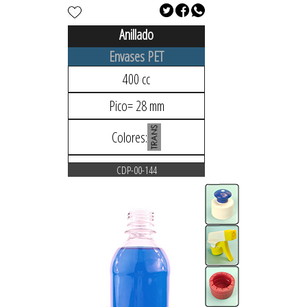
Anillado
Envases PET
400 cc
Pico= 28 mm
Colores:
CDP-00-144