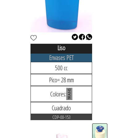
Liso
Envases PET
500 cc
Pico= 28 mm
Colores:
Cuadrado
CDP-00-153