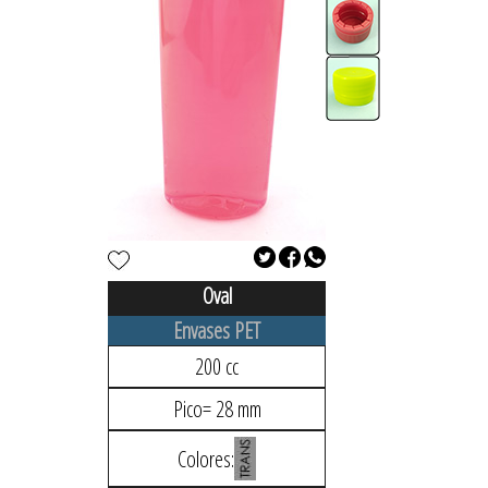
Oval
Envases PET
200 cc
Pico= 28 mm
Colores: