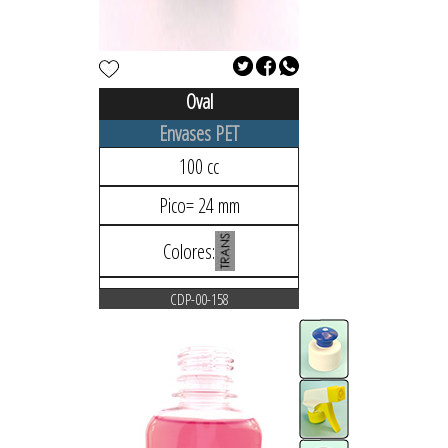
Oval
Envases PET
100 cc
Pico= 24 mm
Colores:
CDP-00-158