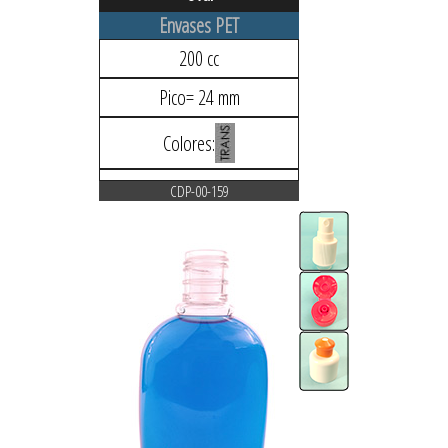
Envases PET
200 cc
Pico= 24 mm
Colores:
CDP-00-159