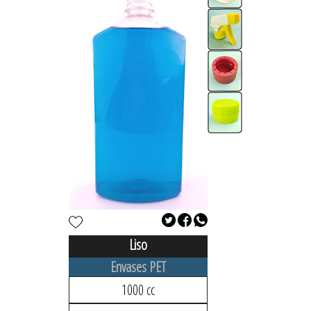
Liso
Envases PET
1000 cc