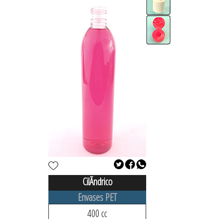
CilÃ­ndrico
Envases PET
400 cc