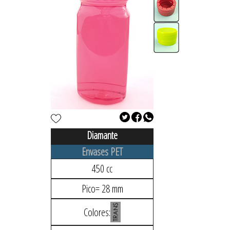
Diamante
Envases PET
450 cc
Pico= 28 mm
Colores: