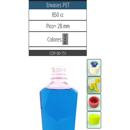
Envases PET
850 cc
Pico= 28 mm
Colores:
CDP-00-151